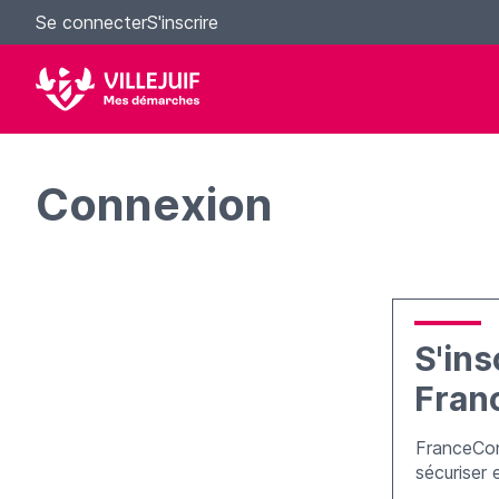
Se connecter
S'inscrire
Connexion
S'ins
Fran
FranceCon
sécuriser 