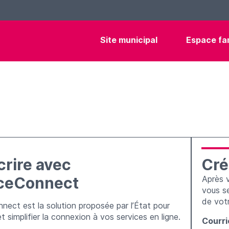
Site municipal
Espace fam
crire avec
Cré
ceConnect
Après v
vous se
de vot
nect est la solution proposée par l’État pour
et simplifier la connexion à vos services en ligne.
Courri